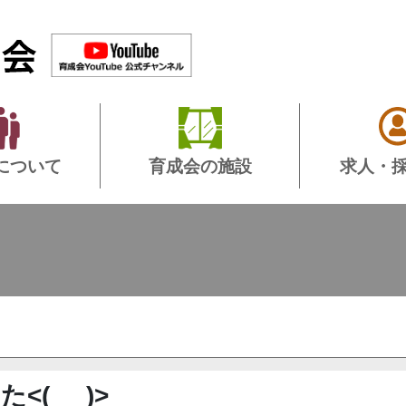
について
育成会の施設
求人・
(_ _)>