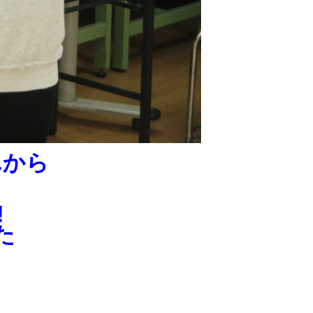
んから
、
!
た