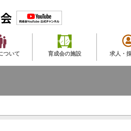
について
育成会の施設
求人・