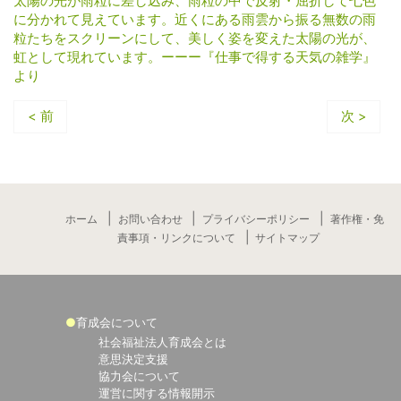
太陽の光が雨粒に差し込み、雨粒の中で反射・屈折して七色
に分かれて見えています。近くにある雨雲から振る無数の雨
粒たちをスクリーンにして、美しく姿を変えた太陽の光が、
虹として現れています。ーーー『仕事で得する天気の雑学』
より
< 前
次 >
ホーム
お問い合わせ
プライバシーポリシー
著作権・免
責事項・リンクについて
サイトマップ
育成会について
社会福祉法人育成会とは
意思決定支援
協力会について
運営に関する情報開示