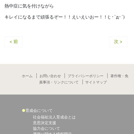
熱中症に気を付けながら
キレイになるまで頑張るぞー！！えいえいおー！！(; ･`д･´)
< 前
次 >
ホーム
お問い合わせ
プライバシーポリシー
著作権・免
責事項・リンクについて
サイトマップ
育成会について
社会福祉法人育成会とは
意思決定支援
協力会について