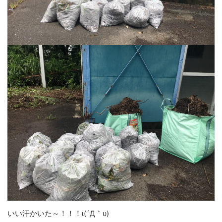
いい汗かいた～！！！ι(´Д｀υ)