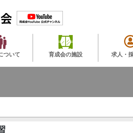
について
育成会の施設
求人・
習