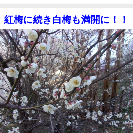
紅梅に続き白梅も満開に！！