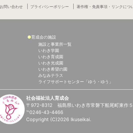
お問い合わせ
プライバシーポリシー
著作権・免責事項・リンクにつ
育成会の施設
施設と事業所一覧
いわき学園
いわき育成園
いわき光成園
いわき希望の園
みなみテラス
ライフサポートセンター「ゆう・ゆう」
社会福祉法人育成会
〒972-8312 福島県いわき市常磐下船尾町東作
℡0246-43-4466
Copyright (C)2026 Ikuseikai.