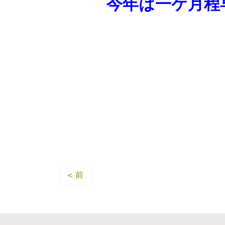
今年は
一ケ月程
< 前