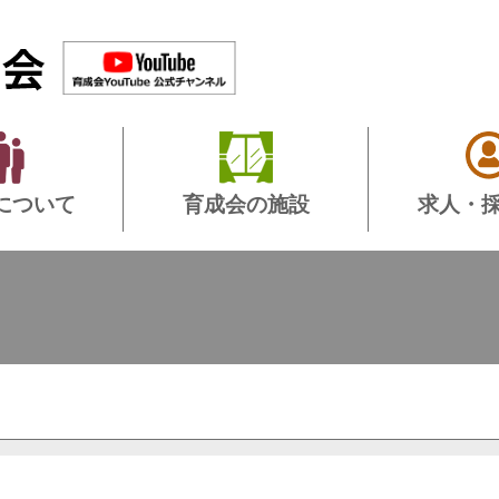
について
育成会の施設
求人・