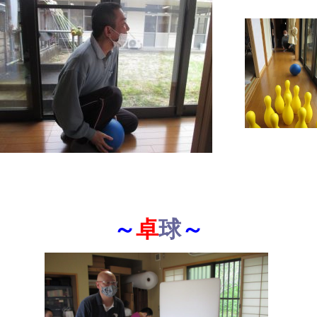
～
卓
球
～