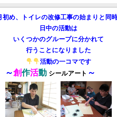
月初め、トイレの改修工事の始まりと同
日中の活動は
いくつかのグループに分かれて
行うことになりました
活動の一コマです
～
創
作
活
動
～
シールアート