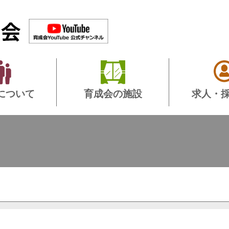
について
育成会の施設
求人・