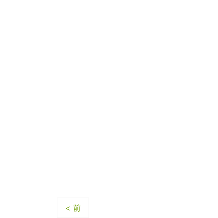
パ
< 前