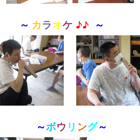
～
カ
ラ
オ
ケ
♪♪
～
～
ボ
ウ
リ
ン
グ
～