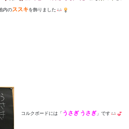
ススキ
地内の
を飾りました
うさぎ うさぎ
コルクボードには「
」です