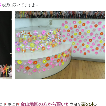
ス
も沢山咲いてますよ～
金山地区の方から頂いた
栗の木
に
更に
立派な
と、