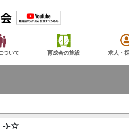
について
育成会の施設
求人・
_-)-☆