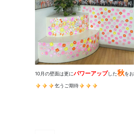
秋
パワーアップ
10月の壁面は更に
した
をお
乞うご期待