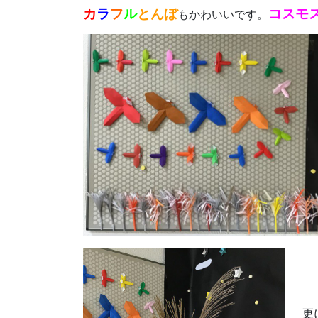
カ
ラ
フ
ル
とんぼ
コスモ
もかわいいです。
更