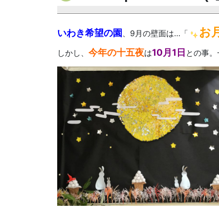
お
いわき希望の園
、9月の壁面は…「
今年の十五夜
10月1日
しかし、
は
との事。