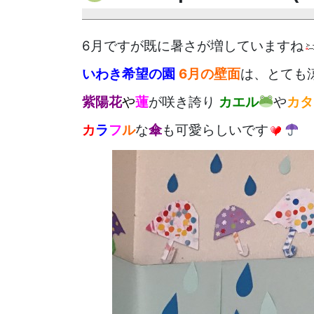
6月ですが既に暑さが増していますね
いわき希望の園
6月の壁面
は、とても
紫陽花
や
蓮
が咲き誇り
カエル
や
カタ
カ
ラ
フ
ル
な
傘
も可愛らしいです