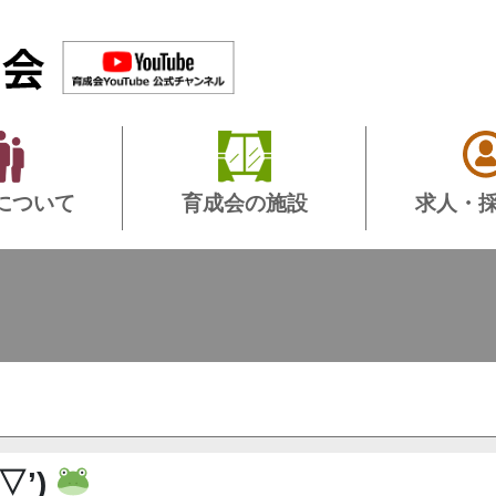
について
育成会の施設
求人・
’▽’)