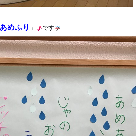
あめふり
」
です