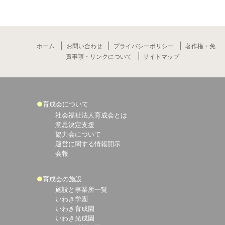
ホーム
お問い合わせ
プライバシーポリシー
著作権・免
責事項・リンクについて
サイトマップ
育成会について
社会福祉法人育成会とは
意思決定支援
協力会について
運営に関する情報開示
会報
育成会の施設
施設と事業所一覧
いわき学園
いわき育成園
いわき光成園