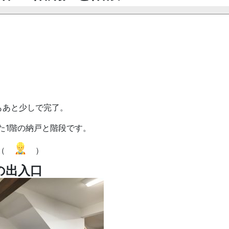
もあと少しで完了。
た1階の納戸と階段です。
⇒（
）
の出入口