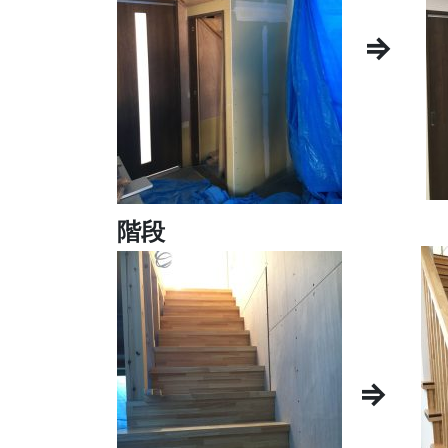
⇒
階段
⇒