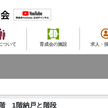
について
育成会の施設
求人・
階 1階納戸と階段