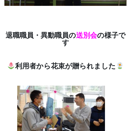
退職職員・異動職員の
送別会
の様子で
す
利用者から
花束が贈られました