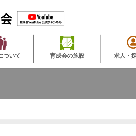
について
育成会の施設
求人・