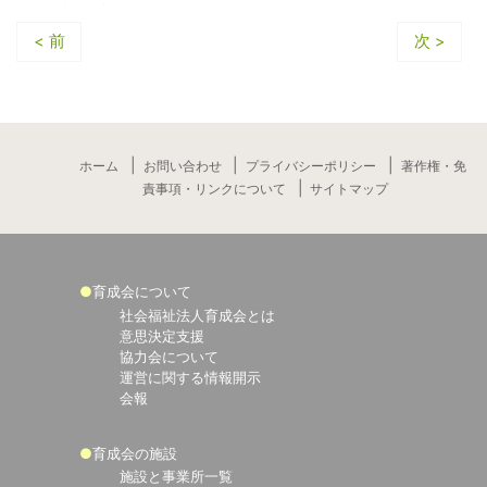
< 前
次 >
ホーム
お問い合わせ
プライバシーポリシー
著作権・免
責事項・リンクについて
サイトマップ
育成会について
社会福祉法人育成会とは
意思決定支援
協力会について
運営に関する情報開示
会報
育成会の施設
施設と事業所一覧