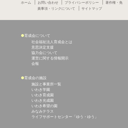
ホーム
お問い合わせ
プライバシーポリシー
著作権・免
責事項・リンクについて
サイトマップ
育成会について
社会福祉法人育成会とは
意思決定支援
協力会について
運営に関する情報開示
会報
育成会の施設
施設と事業所一覧
いわき学園
いわき育成園
いわき光成園
いわき希望の園
みなみテラス
ライフサポートセンター「ゆう・ゆう」