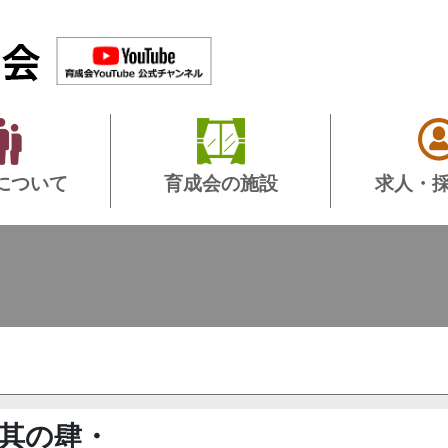
について
育成会の施設
求人・
其の肆・