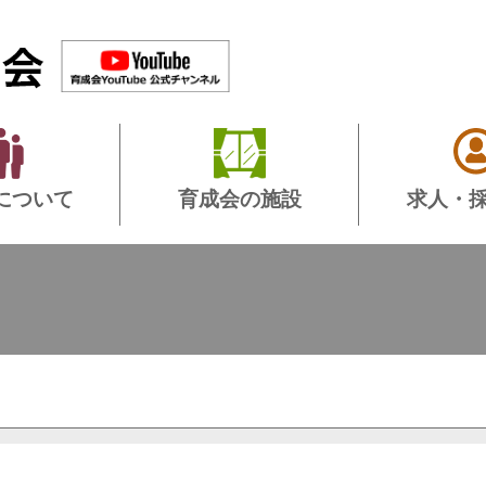
について
育成会の施設
求人・