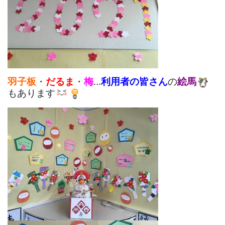
羽子板
・
だるま
・
梅
…
利用者の皆さん
の
絵馬
もあります