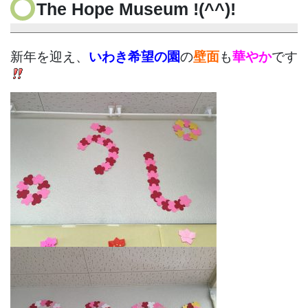
The Hope Museum !(^^)!
新年を迎え、
いわき希望の園
の
壁面
も
華やか
です