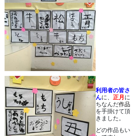
利用者の皆さ
ん
に、
正月
に
ちなんだ
作品
を手掛けて頂
きました。
どの作品もい