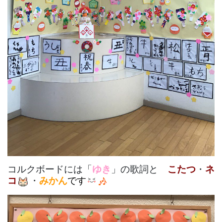
コルクボードには「
ゆき
」の歌詞と
こたつ
・
ネ
コ
・
みかん
です